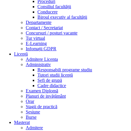
Proceduri
Consiliul facultății
Conducere
Biroul executiv al facultății
Departamente
Contact / Secretariat
Concursuri / posturi vacante
Tur virtual
E-Learning
Infomații GDPR
Licență
Admitere Licenta
Administrativ
Responsabili programe studiu
Tutori studii licență
Şefi de grupă
Cadre didactice
Examen Diplomă
Planuri de invățământ
Orar
Stagii de practică
Sesiune
Burse
Masterat
Admitere