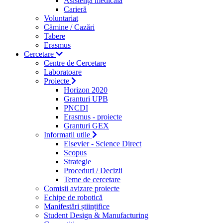
Asistență medicală
Carieră
Voluntariat
Cămine / Cazări
Tabere
Erasmus
Cercetare
Centre de Cercetare
Laboratoare
Proiecte
Horizon 2020
Granturi UPB
PNCDI
Erasmus - proiecte
Granturi GEX
Informații utile
Elsevier - Science Direct
Scopus
Strategie
Proceduri / Decizii
Teme de cercetare
Comisii avizare proiecte
Echipe de robotică
Manifestări științifice
Student Design & Manufacturing