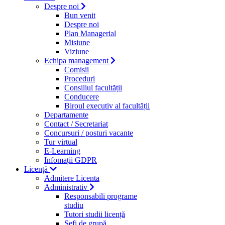
Despre noi
Bun venit
Despre noi
Plan Managerial
Misiune
Viziune
Echipa management
Comisii
Proceduri
Consiliul facultății
Conducere
Biroul executiv al facultății
Departamente
Contact / Secretariat
Concursuri / posturi vacante
Tur virtual
E-Learning
Infomații GDPR
Licență
Admitere Licenta
Administrativ
Responsabili programe
studiu
Tutori studii licență
Şefi de grupă