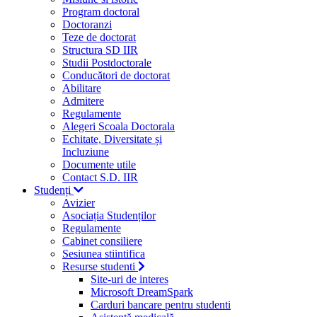
Program doctoral
Doctoranzi
Teze de doctorat
Structura SD IIR
Studii Postdoctorale
Conducători de doctorat
Abilitare
Admitere
Regulamente
Alegeri Scoala Doctorala
Echitate, Diversitate și
Incluziune
Documente utile
Contact S.D. IIR
Studenți
Avizier
Asociația Studenților
Regulamente
Cabinet consiliere
Sesiunea stiintifica
Resurse studenti
Site-uri de interes
Microsoft DreamSpark
Carduri bancare pentru studenti