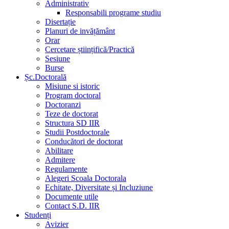
Administrativ
Responsabili programe studiu
Disertație
Planuri de invățământ
Orar
Cercetare științifică/Practică
Sesiune
Burse
Șc.Doctorală
Misiune si istoric
Program doctoral
Doctoranzi
Teze de doctorat
Structura SD IIR
Studii Postdoctorale
Conducători de doctorat
Abilitare
Admitere
Regulamente
Alegeri Scoala Doctorala
Echitate, Diversitate și Incluziune
Documente utile
Contact S.D. IIR
Studenți
Avizier