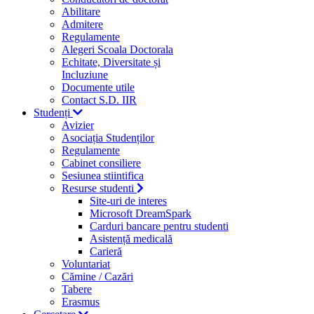
Abilitare
Admitere
Regulamente
Alegeri Scoala Doctorala
Echitate, Diversitate și
Incluziune
Documente utile
Contact S.D. IIR
Studenți
Avizier
Asociația Studenților
Regulamente
Cabinet consiliere
Sesiunea stiintifica
Resurse studenti
Site-uri de interes
Microsoft DreamSpark
Carduri bancare pentru studenti
Asistență medicală
Carieră
Voluntariat
Cămine / Cazări
Tabere
Erasmus