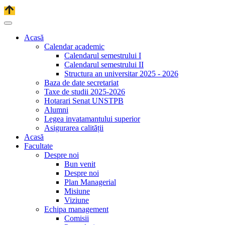
Acasă
Calendar academic
Calendarul semestrului I
Calendarul semestrului II
Structura an universitar 2025 - 2026
Baza de date secretariat
Taxe de studii 2025-2026
Hotarari Senat UNSTPB
Alumni
Legea invatamantului superior
Asigurarea calității
Acasă
Facultate
Despre noi
Bun venit
Despre noi
Plan Managerial
Misiune
Viziune
Echipa management
Comisii