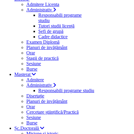
Admitere Licenta
Administrativ
Responsabili programe
studiu
Tutori studii licență
Şefi de grupă
Cadre didactice
Examen Diplomă
Planuri de invățământ
Orar
Stagii de practică
Sesiune
Burse
Masterat
Admitere
Administrativ
Responsabili programe studiu
Disertație
Planuri de invățământ
Orar
Cercetare științifică/Practică
Sesiune
Burse
Șc.Doctorală
Misiune si istoric