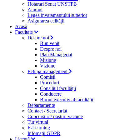
Hotarari Senat UNSTPB
Alumni
Legea invatamantului superior
Asigurarea calității
Acasă
Facultate
Despre noi
Bun venit
Despre noi
Plan Managerial
Misiune
Viziune
Echipa management
Comisii
Proceduri
Consiliul facultății
Conducere
Biroul executiv al facultății
Departamente
Contact / Secretariat
Concursuri / posturi vacante
Tur virtual
E-Learning
Infomații GDPR
Licență