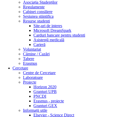
Asociația Studenților
Regulamente
Cabinet consiliere
Sesiunea stiintifica
Resurse studenti
Site-uri de interes
Microsoft DreamSpark
Carduri bancare pentru studenti
Asistență medicală
Carieră
Voluntariat
Cămine / Cazări
Tabere
Erasmus
Cercetare
Centre de Cercetare
Laboratoare
Proiecte
Horizon 2020
Granturi UPB
PNCDI
Erasmus - proiecte
Granturi GEX
Informații utile
Elsevier - Science Direct