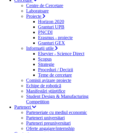
Cercetare
Centre de Cercetare
Laboratoare
Proiecte
Horizon 2020
Granturi UPB
PNCDI
Erasmus - proiecte
Granturi GEX
Informații utile
Elsevier - Science Direct
Scopus
Strategie
Proceduri / Decizii
Teme de cercetare
Comisii avizare proiecte
Echipe de robotică
Manifestări științifice
Student Design & Manufacturing
Competition
Parteneri
Parteneriate cu mediul economic
Parteneri universitari
Parteneri preuniversitari
Oferte angajare/internship