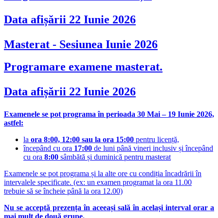
Data afișării 22 Iunie 2026
Masterat - Sesiunea Iunie 2026
Programare examene masterat.
Data afișării 22 Iunie 2026
Examenele se pot programa în perioada 30 Mai – 19 Iunie 2026,
astfel:
la
ora 8:00, 12:00 sau la ora 15:00
pentru licență,
începând cu ora
17:00
de luni până vineri inclusiv și începând
cu ora
8:00
sâmbătă și duminică pentru masterat
Examenele se pot programa și la alte ore cu condiția încadrării în
intervalele specificate. (ex: un examen programat la ora 11.00
trebuie să se încheie până la ora 12.00)
Nu se acceptă prezența în aceeași sală în același interval orar a
mai mult de două grupe.