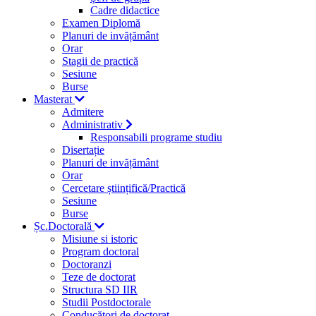
Cadre didactice
Examen Diplomă
Planuri de invățământ
Orar
Stagii de practică
Sesiune
Burse
Masterat
Admitere
Administrativ
Responsabili programe studiu
Disertație
Planuri de invățământ
Orar
Cercetare științifică/Practică
Sesiune
Burse
Șc.Doctorală
Misiune si istoric
Program doctoral
Doctoranzi
Teze de doctorat
Structura SD IIR
Studii Postdoctorale
Conducători de doctorat