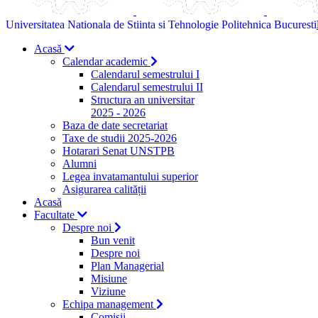
Universitatea Nationala de Stiinta si Tehnologie Politehnica Bucuresti
Acasă
Calendar academic
Calendarul semestrului I
Calendarul semestrului II
Structura an universitar
2025 - 2026
Baza de date secretariat
Taxe de studii 2025-2026
Hotarari Senat UNSTPB
Alumni
Legea invatamantului superior
Asigurarea calității
Acasă
Facultate
Despre noi
Bun venit
Despre noi
Plan Managerial
Misiune
Viziune
Echipa management
Comisii